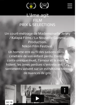
L'âme agit
FILM
PRIX & SELECTIONS
Un court-métrage de Mademoiselle Jenny
/ Kalapa Films / La Nouvelle Gamme
Production.
Nikon Film Festival.
Un homme erre au fil des saisons dans le
cimetière de son enfant perdu. Dans ce
conte onirique muet, l'amour et la mort se
frôlent, les âmes perdues s'entrelacent. Les
sentiments valsent sur un esthétisme teinté
de nuances de gris.