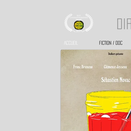
di
ACCUEIL
FICTION / DOC