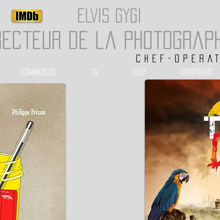
ELVIS GYGI
recteur de la photograp
CHEF-OPERA
COMMERCIAL
TV
CLIP
CORPORATE